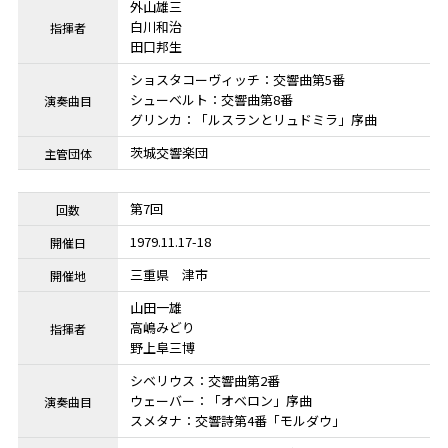
外山雄三
白川和治
田口邦生
ショスタコーヴィッチ：交響曲第5番
シューベルト：交響曲第8番
グリンカ：「ルスランとリュドミラ」序曲
茨城交響楽団
第7回
1979.11.17-18
三重県
津市
山田一雄
高嶋みどり
野上阜三博
シベリウス：交響曲第2番
ウェーバー：「オベロン」序曲
スメタナ：交響詩第4番「モルダウ」