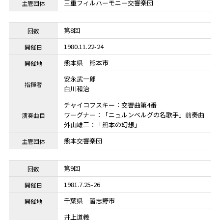
三重フィルハーモニー交響楽団
第8回
1980.11.22-24
熊本県
熊本市
安永武一郎
白川和治
チャイコフスキー：交響曲第4番
ワーグナー：「ニュルンベルグの名歌手」前奏曲
外山雄三：「熊本の幻想」
熊本交響楽団
第9回
1981.7.25-26
千葉県
習志野市
井上道義