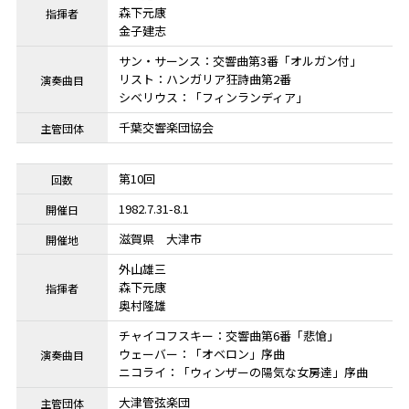
森下元康
金子建志
サン・サーンス：交響曲第3番「オルガン付」
リスト：ハンガリア狂詩曲第2番
シベリウス：「フィンランディア」
千葉交響楽団協会
第10回
1982.7.31-8.1
滋賀県
大津市
外山雄三
森下元康
奥村隆雄
チャイコフスキー：交響曲第6番「悲愴」
ウェーバー：「オベロン」序曲
ニコライ：「ウィンザーの陽気な女房達」序曲
大津管弦楽団