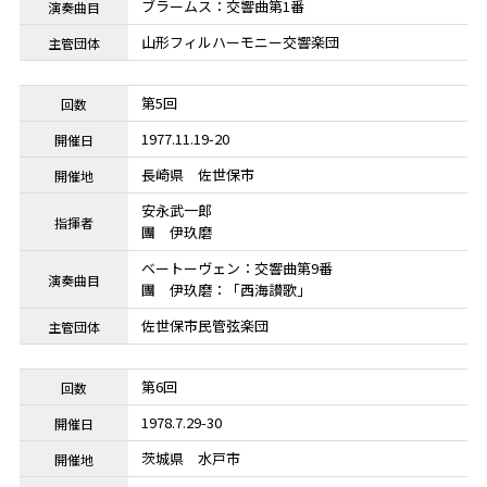
ブラームス：交響曲第1番
山形フィルハーモニー交響楽団
第5回
1977.11.19-20
長崎県
佐世保市
安永武一郎
團 伊玖磨
ベートーヴェン：交響曲第9番
團 伊玖磨：「西海讃歌」
佐世保市民管弦楽団
第6回
1978.7.29-30
茨城県
水戸市