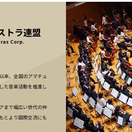
The Federation of Japan A
ケストラ連盟
ras Corp.
立以来、全国のアマチュ
した音楽活動を推進し
アまで幅広い世代の仲
もとより国際交流にも