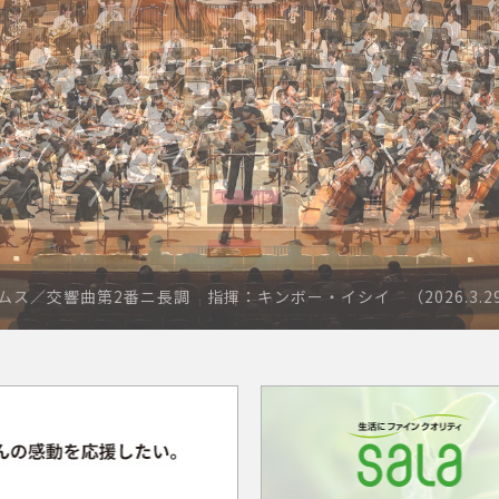
ムス／交響曲第2番ニ長調 指揮：キンボー・イシイ （2026.3.