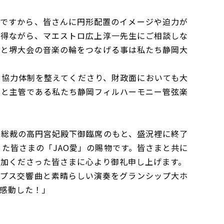
態ですから、皆さんに円形配置のイメージや迫力が
を得ながら、マエストロ広上淳一先生にご相談しな
会と堺大会の音楽の輪をつなげる事は私たち静岡大
、協力体制を整えてくださり、財政面においても大
）と主管である私たち静岡フィルハーモニー管弦楽
、総裁の高円宮妃殿下御臨席のもと、盛況裡に終了
た皆さまの「JAO愛」の賜物です。皆さまと共に
参加くださった皆さまに心より御礼申し上げます。
ルプス交響曲と素晴らしい演奏をグランシップ大ホ
感動した！」