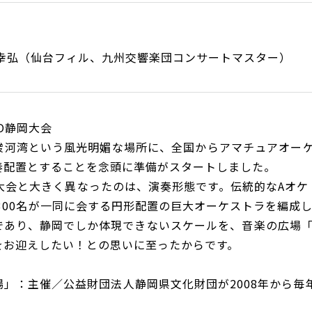
 幸弘（仙台フィル、九州交響楽団コンサートマスター）
O静岡大会
駿河湾という風光明媚な場所に、全国からアマチュアオーケ
奏配置とすることを念頭に準備がスタートしました。
O大会と大きく異なったのは、演奏形態です。伝統的なAオ
300名が一同に会する円形配置の巨大オーケストラを編成
あり、静岡でしか体現できないスケールを、音楽の広場「J
をお迎えしたい！との思いに至ったからです。
」：主催／公益財団法人静岡県文化財団が2008年から毎