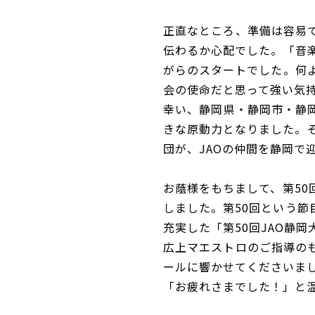
正直なところ、準備は容易
伝わるか心配でした。「音
がらのスタートでした。何
会の使命だと思って強い気
幸い、静岡県・静岡市・静
きな原動力となりました。
団が、JAOの仲間を静岡で
お蔭様をもちまして、第5
しました。第50回という節
充実した「第50回JAO静
広上マエストロのご指導の
ールに響かせてくださいま
「お疲れさまでした！」と