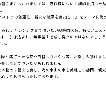
の皆さまにおかれましては、著作権について講師を招いた
す。
ケストラの普遍性 新たな地平を目指して」をテーマに海外
。
組みにチャレンジさせて頂いたJAO静岡大会。特にフェス
ルドに引き込まれ、無事登山を成し得たのではないでしょ
さい。
し隊と銘打った冷茶や日替わりおやつ等、お楽しみ頂けま
が楽しませて頂いたかもしれません。
た本物の？登山も良し、海の幸山の幸も美味しい静岡、観
、心よりお待ちいたしております。