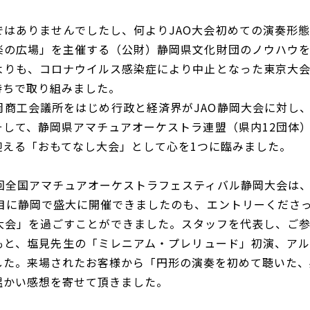
ではありませんでしたし、何よりJAO大会初めての演奏形
楽の広場」を主催する（公財）静岡県文化財団のノウハウ
よりも、コロナウイルス感染症により中止となった東京大
持ちで取り組みました。
岡商工会議所をはじめ行政と経済界がJAO静岡大会に対し
そして、静岡県アマチュアオーケストラ連盟（県内12団体
迎える「おもてなし大会」として心を1つに臨みました。
0回全国アマチュアオーケストラフェスティバル静岡大会は
目に静岡で盛大に開催できましたのも、エントリーくださっ
岡大会」を過ごすことができました。スタッフを代表し、ご
もと、塩見先生の「ミレニアム・プレリュード」初演、ア
した。来場されたお客様から「円形の演奏を初めて聴いた、
温かい感想を寄せて頂きました。