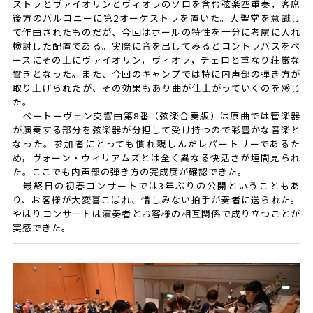
ストラとヴァイオリンとヴィオラのソロを含む弦楽四重奏，客席
後方のバルコニーに第2オーケストラを置いた。大聖堂を意識し
て作曲されたものだが、今回はホールの特性を十分に考慮に入れ
検討した配置である。実際に音を出してみるとコントラバスをベ
ースにその上にヴァイオリン，ヴィオラ，チェロと重なり荘厳な
響きとなった。また、今回のキャンプでは特に内声部の弾き方が
取り上げられたが、その効果もあり曲が仕上がっていくのを感じ
た。
ベートーヴェン交響曲第8番（弦楽合奏版）は原曲では管楽器
が演奏する部分を弦楽器が分担して受け持つので彩豊かな音楽と
なった。参加者にとっても慣れ親しんだレパートリーであるた
め，ヴォーン・ウィリアムズとは全く異なる快活さが垣間見られ
た。ここでも内声部の弾き方の完成度が確認できた。
最終日の初春コンサートでは3年ぶりの公開ということもあ
り、お客様が大変喜こばれ、惜しみない拍手が奏者に送られた。
やはりコンサートは演奏者とお客様の相互関係で成り立つことが
実感できた。