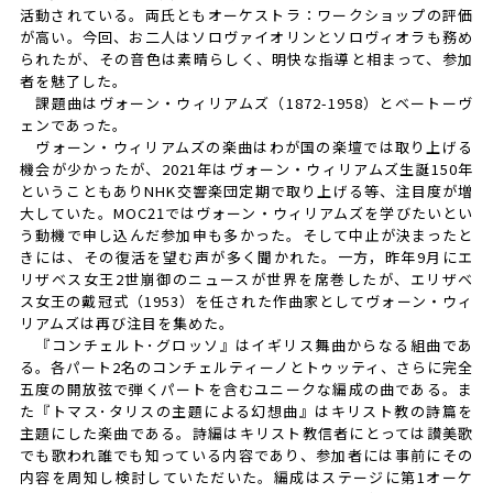
活動されている。両氏ともオーケストラ：ワークショップの評価
が高い。今回、お二人はソロヴァイオリンとソロヴィオラも務め
られたが、その音色は素晴らしく、明快な指導と相まって、参加
者を魅了した。
課題曲はヴォーン・ウィリアムズ（1872-1958）とベートーヴ
ェンであった。
ヴォーン・ウィリアムズの楽曲はわが国の楽壇では取り上げる
機会が少かったが、2021年はヴォーン・ウィリアムズ生誕150年
ということもありNHK交響楽団定期で取り上げる等、注目度が増
大していた。MOC21ではヴォーン・ウィリアムズを学びたいとい
う動機で申し込んだ参加申も多かった。そして中止が決まったと
きには、その復活を望む声が多く聞かれた。一方，昨年9月にエ
リザベス女王2世崩御のニュースが世界を席巻したが、エリザベ
ス女王の戴冠式（1953）を任された作曲家としてヴォーン・ウィ
リアムズは再び注目を集めた。
『コンチェルト･グロッソ』はイギリス舞曲からなる組曲であ
る。各パート2名のコンチェルティーノとトゥッティ、さらに完全
五度の開放弦で弾くパートを含むユニークな編成の曲である。ま
た『トマス･タリスの主題による幻想曲』はキリスト教の詩篇を
主題にした楽曲である。詩編はキリスト教信者にとっては讃美歌
でも歌われ誰でも知っている内容であり、参加者には事前にその
内容を周知し検討していただいた。編成はステージに第1オーケ