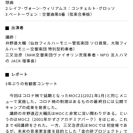
想曲
2.レイフ･ヴォーン･ウィリアムス：コンチェルト･グロッソ
3.ベートーヴェン：交響曲第8番（弦楽合奏版）
出演者
講師：
井野邉大輔（仙台フィルハーモニー管弦楽団 ソロ首席、大阪フィ
ルハーモニー交響楽団 特別契約奏者）
三又治彦（NHK交響楽団ヴァイオリン次席奏者・NPO 法人ハマ
の JACK 理事長）
レポート
3年ぶりの有観客コンサート
今回はコロナ禍で延期となったMOC21(2021年1月)と同じメニ
ューで実施した。コロナ禍の制限はあるものの最終日には公開で
キャンプの成果を発表した。
講師の井野邉辺大輔氏はMOCと非常に深い関わりがある。とい
うのはMOC2（2001年かずさアカデミアパーク）をはじめ、これ
まで4回講師をされた。一方，三又治彦氏はMOCでは初登場であ
るが，未来の音楽家支援を目的とした「金の卵プロジェクト」で