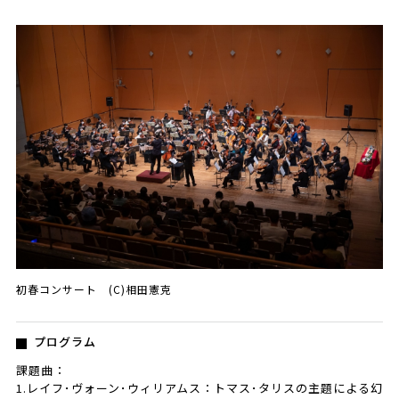
初春コンサート (C)相田憲克
プログラム
課題曲：
1.レイフ･ヴォーン･ウィリアムス：トマス･タリスの主題による幻