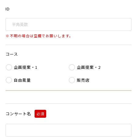
ID
不明の場合は空欄でお願いします。
コース
企画提案・1
企画提案・2
自由裁量
販売店
コンサート名
必須